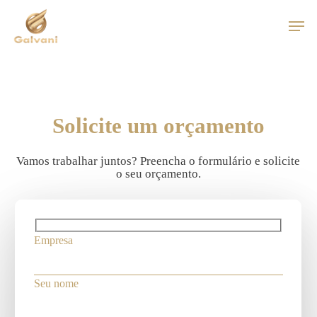
Skip
Men
Início
»
Orçamentos
to
main
content
Solicite um orçamento
Vamos trabalhar juntos? Preencha o formulário e solicite
o seu orçamento.
Empresa
Seu nome